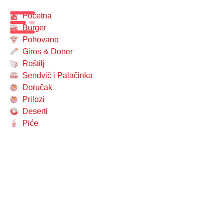
Početna
Burger
Pohovano
Giros & Doner
Roštilj
Sendvič i Palačinka
Doručak
Prilozi
Deserti
Piće