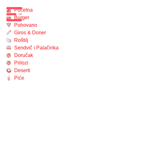
Početna
Burger
Pohovano
Giros & Doner
Roštilj
Sendvič i Palačinka
Doručak
Prilozi
Deserti
Piće